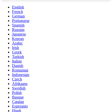
English
French
German
Portuguese
Spanish
Russian
Japanese
Korean
Arabic
Irish
Greek
Turkish
Italian
Danish
Romanian
Indonesian
Czech
Afrikaans
Swedish
Polish
Basque
Catalan
Esperanto
Hindi