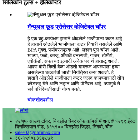
सिलिकॉन टूल्स + हेलिकॉप्टर
मॅन्युअल फूड प्रोसेसर व्हेजिटेबल चॉपर
हे एक बहु-कार्यक्षम हाताने ओढलेले भाजीपाला कटर आहे.
हे हाताने ओढलेले भाजीपाला कटर विषारी नसलेले आणि
BPA मुक्त, पर्यावरणपूरक आहे. लहान पुल चॉपर आले,
भाज्या, फळे, काजू, औषधी वनस्पती, गाजर, टोमॅटो,
एवोकॅडो, सफरचंद इत्यादी अनेक पदार्थ हाताळू शकते.
आपण दोरी किती वेळा ओढतो यावरून आपल्याला हव्या
असलेल्या घटकांची जाडी नियंत्रित करू शकतो. हे
हाताने ओढलेले भाजीपाला कटर जलद कापण्यासाठी तीन
ब्लेडसह येते आणि लहान आणि पोर्टेबल आहे, ज्यामुळे ते
सर्व परिस्थितींसाठी योग्य बनते.
चौकशी
तपशील
२२/एफ साउथ टॉवर, यिनझोउ चेंबर ऑफ कॉमर्स मॅन्शन, # १२९९ ईस्ट
यिनक्सियान रोड, ३१५१०० यिनझोउ जिल्हा, निंगबो, चीन
sales02@nbfimax.com
८६-१५१५८३६७८७९