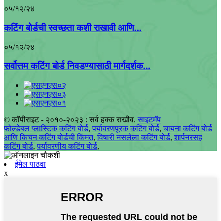
०५/१२/२४
कटिंग बोर्डची स्वच्छता कशी राखावी आणि...
०५/१२/२४
सर्वोत्तम कटिंग बोर्ड निवडण्यासाठी मार्गदर्शक...
© कॉपीराइट - २०१०-२०२३ : सर्व हक्क राखीव.
साइटमॅप
फोल्डेबल प्लास्टिक कटिंग बोर्ड
,
पर्यावरणपूरक कटिंग बोर्ड
,
चायना कटिंग बोर्ड
आणि किचन कटिंग बोर्डची किंमत
,
विषारी नसलेला कटिंग बोर्ड
,
शार्पनरसह
कटिंग बोर्ड
,
पर्यावरणीय कटिंग बोर्ड
,
ईमेल पाठवा
x