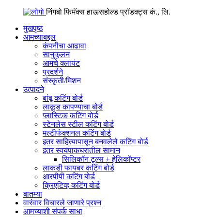
निंगबो फिमॅक्स हाऊसहोल्ड प्रॉडक्ट्स कं., लि.
मुखपृष्ठ
आमच्याबद्दल
कंपनीचा आढावा
सानुकूलन
आमचे क्लायंट
प्रदर्शने
संस्कृती/मिशन
उत्पादने
बांबू कटिंग बोर्ड
लाकूड कापण्याचा बोर्ड
प्लास्टिक कटिंग बोर्ड
स्टेनलेस स्टील कटिंग बोर्ड
मल्टीफंक्शनल कटिंग बोर्ड
इतर साहित्यापासून बनवलेले कटिंग बोर्ड
इतर स्वयंपाकघरातील सामान
सिलिकॉन टूल्स + हेलिकॉप्टर
लाकडी फायबर कटिंग बोर्ड
आरपीपी कटिंग बोर्ड
क्रिएटिव्ह कटिंग बोर्ड
बातम्या
वारंवार विचारले जाणारे प्रश्न
आमच्याशी संपर्क साधा