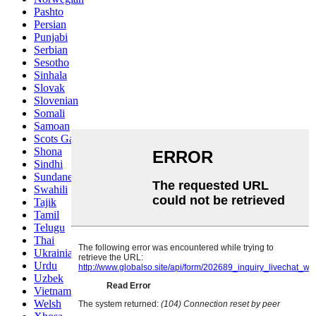
Pashto
Persian
Punjabi
Serbian
Sesotho
Sinhala
Slovak
Slovenian
Somali
Samoan
Scots Gaelic
Shona
Sindhi
Sundanese
Swahili
Tajik
Tamil
Telugu
Thai
Ukrainian
Urdu
Uzbek
Vietnamese
Welsh