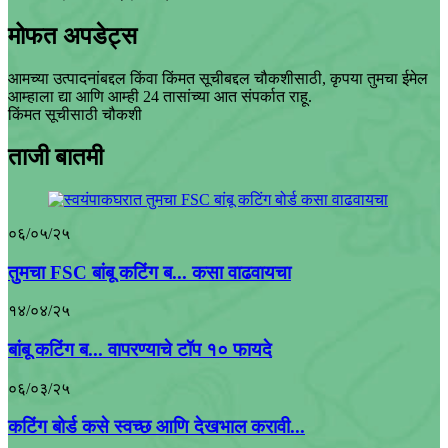
मोफत अपडेट्स
आमच्या उत्पादनांबद्दल किंवा किंमत सूचीबद्दल चौकशीसाठी, कृपया तुमचा ईमेल
आम्हाला द्या आणि आम्ही 24 तासांच्या आत संपर्कात राहू.
किंमत सूचीसाठी चौकशी
ताजी बातमी
०६/०५/२५
तुमचा FSC बांबू कटिंग ब... कसा वाढवायचा
१४/०४/२५
बांबू कटिंग ब... वापरण्याचे टॉप १० फायदे
०६/०३/२५
कटिंग बोर्ड कसे स्वच्छ आणि देखभाल करावी...